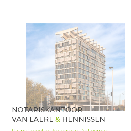
NOTARISKANTOOR
VAN LAERE
&
HENNISSEN
Uw notarieel deskundige in Antwerpen