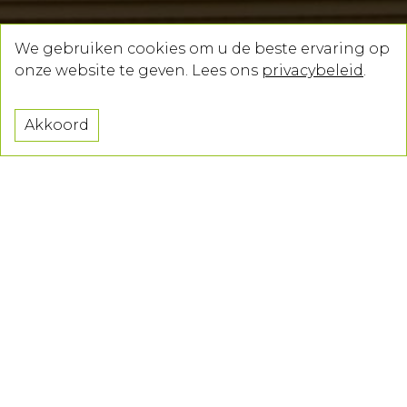
We gebruiken cookies om u de beste ervaring op
onze website te geven. Lees ons
privacybeleid
.
Akkoord
Momenteel hebben wij geen openstaande
vacatures, maar we zijn altijd op zoek naar
nieuw talent. Stuur je CV en motivatiebrief naar
info@notarisvanlaere.be
.