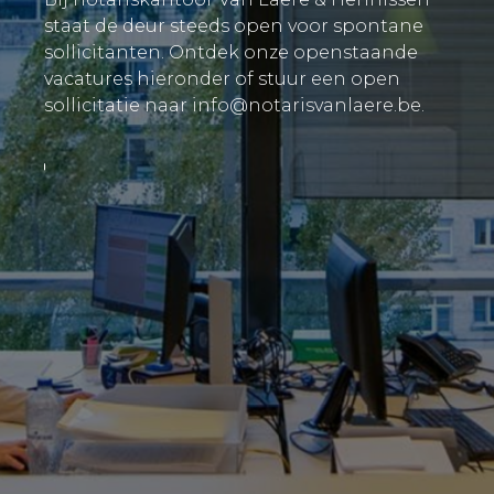
staat de deur steeds open voor spontane
sollicitanten. Ontdek onze openstaande
vacatures hieronder of stuur een open
sollicitatie naar
info@notarisvanlaere.be
.